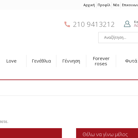
Αρχική
Προφίλ
Νέα
Επικοινω
210 9413212
Κ
Λ
Forever
Love
Γενέθλια
Γέννηση
Φυτά
roses
σετε.
Θέλω να γίνω μέλος