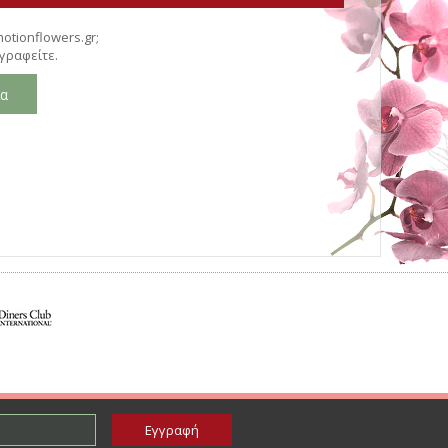
otionflowers.gr;
γγραφείτε.