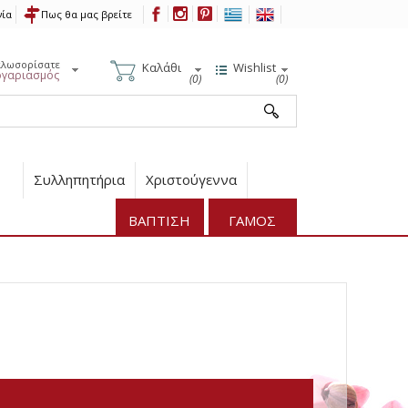
νία
Πως θα μας βρείτε
αλωσορίσατε
Καλάθι
Wishlist
ογαριασμός
(0)
(0)
Συλληπητήρια
Χριστούγεννα
ΒΑΠΤΙΣΗ
ΓΑΜΟΣ