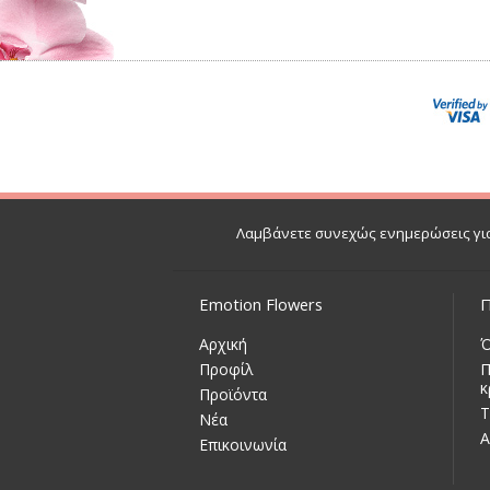
Λαμβάνετε συνεχώς ενημερώσεις για
Emotion Flowers
Π
Αρχική
Ό
Προφίλ
Π
κ
Προϊόντα
Τ
Νέα
Α
Επικοινωνία