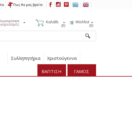
νία
Πως θα μας βρείτε
αλωσορίσατε
Καλάθι
Wishlist
ογαριασμός
(0)
(0)
Συλληπητήρια
Χριστούγεννα
ΒΑΠΤΙΣΗ
ΓΑΜΟΣ