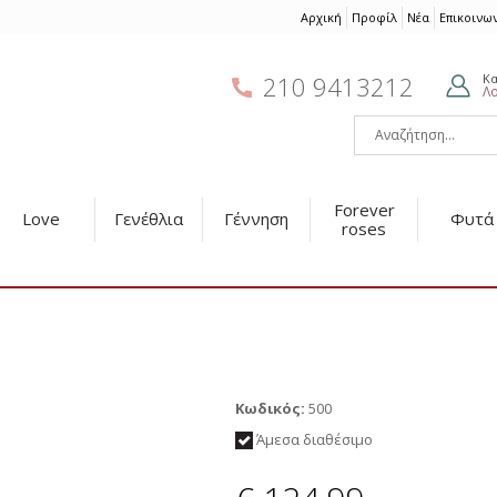
Αρχική
Προφίλ
Νέα
Επικοινω
210 9413212
Κ
Λ
Forever
Love
Γενέθλια
Γέννηση
Φυτά
roses
Κωδικός:
500
Άμεσα διαθέσιμο