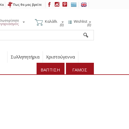
νία
Πως θα μας βρείτε
αλωσορίσατε
Καλάθι
Wishlist
ογαριασμός
(0)
(0)
Συλληπητήρια
Χριστούγεννα
ΒΑΠΤΙΣΗ
ΓΑΜΟΣ