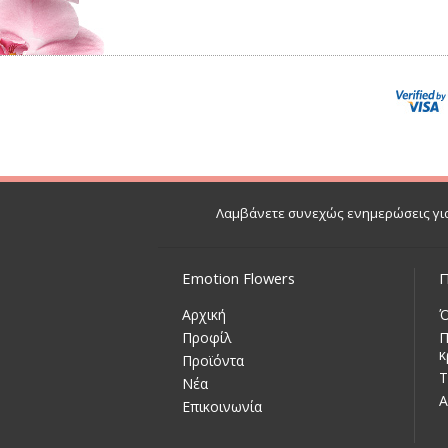
Λαμβάνετε συνεχώς ενημερώσεις για
Emotion Flowers
Π
Αρχική
Ό
Προφίλ
Π
κ
Προϊόντα
Τ
Νέα
Α
Επικοινωνία