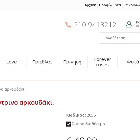
Αρχική
Προφίλ
Νέα
Επικοινω
210 9413212
Κ
Λ
Forever
Love
Γενέθλια
Γέννηση
Φυτά
roses
νο αρκουδάκι.
ύτρινο αρκουδάκι.
Κωδικός:
2056
Άμεσα διαθέσιμο